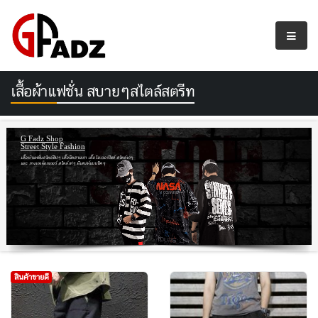
เสื้อผ้าแฟชั่น สบายๆสไตล์สตรีท
G Fadz Shop
Street Style Fashion
เสื้อผ้าแฟชั่นสไตล์ฮิปๆ เสื้อยืดสายเกา เสื้อโอเวอร์ไซส์ สไตล์เก๋ๆ
และ กางเกงจ๊อกเกอร์ สไตล์เท่ๆ มีเสน่ห์แบบชิคๆ
สินค้าขายดี